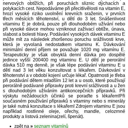
nervových obtížích, při poruchách sliznic dýchacích a
polykacích cest. Nepodáváme při přecitlivělosti na vitamin E,
hrozí vysoké riziko uvolnění krevních sraženin, v prvních
třech měsících těhotenství, u dětí do 3 let. Snášenlivost
vitaminu E je dobrá, pouze při dlouhodobém užívání nebo
při vysoké dávce mohou vzniknout zažívací obtíže, únava,
slabost a bolesti hlavy. Podávání vysokých dávek vitaminu E
může mít za následek zhoršenou poruchu srážlivosti krve,
která je vyvolaná nedostatkem vitaminu K. Dávkování
minimální denní příjem se považuje 1020 mg vitamínu E.
Terapeuticky je však obvyklá denní dávka pro dospělé
jedince vyšší 200400 mg vitaminu E. U dětí je perorální
dávka 510 mg denně, je však lépe podávání vitaminu E u
dětí nad 3 let věku konzultovat s lékařem. Dávkování v
těhotenství a v období kojení určuje lékař. Opatrnosti je třeba
při podávání dětem mladším 12 let a u osob, které používají
perorálně podávané přípravky proti krevní srážlivosti a u žen
s dlouhodobým užíváním antikoncepčních přípravků. Při
výskytu nežádoucích účinků se poraďte s lékařem!Při
současném používání přípravků s vitaminy nebo s minerály
je také nutná konzultace s lékařem! Zdrojem vitaminu E jsou
například rostlinné oleje, ořechy, mandle, celozrnné
produkty a listová zelenina(zelí, špenát).
zpět na
»
seznam vitamínů