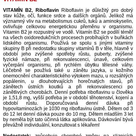
VITAMÍN B2, Riboflavin
Riboflavin je důležitý pro dobrý
stav kůže, očí, funkce srdce a dalších orgánů. Jelikož má
významný vliv na metabolismus cukrů, tuků a aminokyselin,
ovlivňuje celkovou energetickou přeměnu v organismu.
Vitamin B2 je rozpustný ve vodě. Vitamín B2 se podílí téměř
na všech oxidoredukčních procesech probíhajích v buňkách
lidského organismu. Používá se spolu s jinými vitaminy
skupiny B při nedostatku skupiny vitamínů B v těle, hlavně v
období jeho zvýšené spotřeby růstu, puberty, zvýšené
fyzické námaze, při rekonvalescenci, únavě, celkovém
vyčerpání organismu, při rychlém úbytku tělesné váhy.
Léčebně se používá také u zánětu jazyka, u kožního
onemocnění charakteristického výtokem mazu, u rozsáhlých
popálenin, u dlouhotrvajících horečnatých stavů, při
zánětech ústních koutků a při rekonvalescenci po
zánětlivých chorobách. Denní potřeba riboflavinu u člověka
je 1,51,8 mg, vyšší potřeba je v období těhotenství, kojení a
období růstu. Doporučovaná denní dávka při
hypovitaminozách je 1030 mg riboflavinu ústně. Dětem od 3
do 12 let denní dávka pouze do 10 mg. Dětem mladším 3 let
by neměla být tato účinná látka aplikována. Dávkování bývá
převážně individuální, konzultovat s lékařem!
Nedostatek:
způsobuje chorobné změny na sliznicích