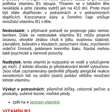
potřeba vitamínu B1 stoupá. Thiamin se v lidském těle
neukládá a jeho zásoba vydrží jen na 410 dní. Proto musí
být stále doplňován v potravinách a v potravinových
doplňcích. Konzumace kávy a černého čaje snižuje
množství vitamínu B1 v těle.
Nedostatek:
v přijímané potravě se projevuje jako nemoc
beriberi. Dále se nedostatek vitamínu B1 může projevit
únavou, obvykle ztrátou chuti k jídlu, svalovou slabostí,
závratěmi, bolestmi v kloubech, poruchami růstu, zrychlením
srdeční činnosti, poklesem krevního tlaku. Nastat mohou
také psychické a nervové poruchy.
Nadbytek:
tento vitamín je rozpustný ve vodě a vylučujeme
jej močí. Z tohoto důvodu je předávkování téměř vyloučeno.
Jsou však zaznamenány ojedinělé případy alergické reakce
sensitivních lidí na orální (ústní) podání většího množství
tohoto vitamínu.
Výskyt v potravinách:
pšeničné klíčky, celozrné pečivo a
produkty, sušené fazole, mořské plody
zpět na
»
seznam vitamínů
VITAMÍN B2