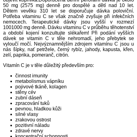
50 mg (2575 mg) denně pro dospělé a dětí nad 10 let.
Dětem vevěku 310 let se doporučuje dávka poloviční.
Potřeba vitaminu C se však značně zvyšuje při infekčních
nemocech. Terapeutické dávky jsou vyšší v rozmezí
1001000 mg denně. Dávku vitaminu C v průběhu těhotenství
a období kojení konzultujte slékařem! Při podání vyšších
dávek se vitamin C v těle nehromadí, jeho přebytek se
vyloučí močí. Nejvýznamnějším zdrojem vitamínu C jsou u
nás šípky, nať petržele, černý rybíz, jahody, kapusta, křen,
zelí, paprika, pomeranč, citrón.
Vitamín C je v těle důležitý především pro:
činnost imunity
metabolismus vápníku
pojivové tkáně, kolagen
stěny cév
zubní dáseň
zpracování tuků
pevnou, hladkou kůži
silné vlasy
zrakovou ostrost
pozitivní náladu
zdravé nervy
koncentrační schopnosti