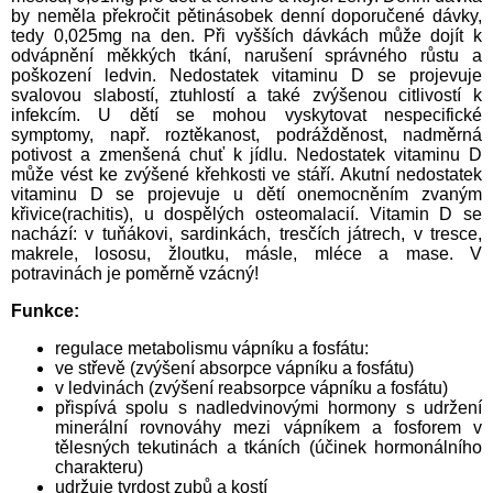
by neměla překročit pětinásobek denní doporučené dávky,
tedy 0,025mg na den. Při vyšších dávkách může dojít k
odvápnění měkkých tkání, narušení správného růstu a
poškození ledvin. Nedostatek vitaminu D se projevuje
svalovou slabostí, ztuhlostí a také zvýšenou citlivostí k
infekcím. U dětí se mohou vyskytovat nespecifické
symptomy, např. roztěkanost, podrážděnost, nadměrná
potivost a zmenšená chuť k jídlu. Nedostatek vitaminu D
může vést ke zvýšené křehkosti ve stáří. Akutní nedostatek
vitaminu D se projevuje u dětí onemocněním zvaným
křivice(rachitis), u dospělých osteomalacií. Vitamin D se
nachází: v tuňákovi, sardinkách, tresčích játrech, v tresce,
makrele, lososu, žloutku, másle, mléce a mase. V
potravinách je poměrně vzácný!
Funkce:
regulace metabolismu vápníku a fosfátu:
ve střevě (zvýšení absorpce vápníku a fosfátu)
v ledvinách (zvýšení reabsorpce vápníku a fosfátu)
přispívá spolu s nadledvinovými hormony s udržení
minerální rovnováhy mezi vápníkem a fosforem v
tělesných tekutinách a tkáních (účinek hormonálního
charakteru)
udržuje tvrdost zubů a kostí