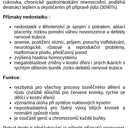
cukrovka, chronické gastrointestiální onemocnění, podléhá
destrukci teplem a okysličením při přípravě jídla (3090%).
Příznaky nedostatku :
nedostatek v těhotenství je spojen s potratem, ablací
placenty, nízkou porodní váhou novorozence a defekty
nervové trubice
anemie, postižení sliznic, průjem, poruchy vstřebávání,
neurologické, růstové a reprodukční problémy,
malformace plodu, předčasný porod
zvýšená hladina homocysteinu
megaloblastové změny v kostní dřeni i jiných tkáních s
rychlým dělením buněk ,riziko defektů nervové trubice
Funkce:
nezbytná pro všechny procesy buněčného dělení a
růstu (zvláště důležitá pro červené krvinky, rychle se
dělící v kostní dřeni)
významná úloha při syntéze nukleových kyselin
nepostradatelná pro řádný vývoj bílých krvinek a
normální způsob růstu
je součástí genů a chromozomů každé buňky
Pokud dojde k předávkování je několik příznaků nespavost,