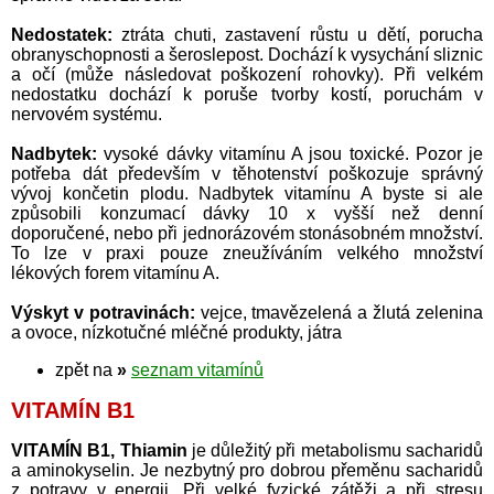
Nedostatek:
ztráta chuti, zastavení růstu u dětí, porucha
obranyschopnosti a šeroslepost. Dochází k vysychání sliznic
a očí (může následovat poškození rohovky). Při velkém
nedostatku dochází k poruše tvorby kostí, poruchám v
nervovém systému.
Nadbytek:
vysoké dávky vitamínu A jsou toxické. Pozor je
potřeba dát především v těhotenství poškozuje správný
vývoj končetin plodu. Nadbytek vitamínu A byste si ale
způsobili konzumací dávky 10 x vyšší než denní
doporučené, nebo při jednorázovém stonásobném množství.
To lze v praxi pouze zneužíváním velkého množství
lékových forem vitamínu A.
Výskyt v potravinách:
vejce, tmavězelená a žlutá zelenina
a ovoce, nízkotučné mléčné produkty, játra
zpět na
»
seznam vitamínů
VITAMÍN B1
VITAMÍN B1, Thiamin
je důležitý při metabolismu sacharidů
a aminokyselin. Je nezbytný pro dobrou přeměnu sacharidů
z potravy v energii. Při velké fyzické zátěži a při stresu