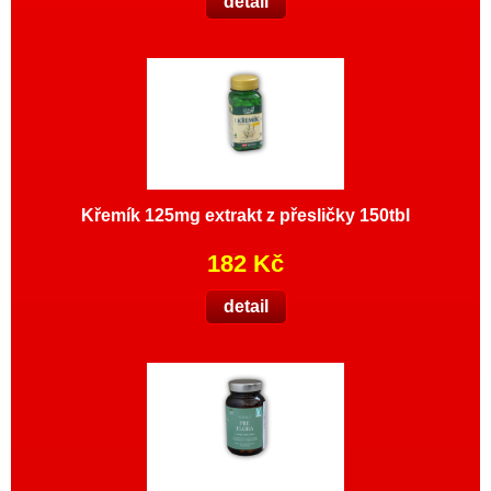
detail
Křemík 125mg extrakt z přesličky 150tbl
182 Kč
detail