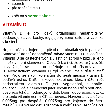
spánek
překonání stresu
zpět na
»
seznam vitamínů
VITAMÍN D
Vitamín D
je pro lidský organismus nenahrditelný,
podporuje stavbu kostry, regujuje výměnu fosforu a vápníku
v kostech.
Nejbohatším zdrojem je působení ultrafialových paprsků.
Stanovení denní doporučené dávky vitaminu D je obtížné.
Vitamin D se částečně tvoři z vlastních zdrojů v kůži , a jeho
množství není stanoveno. Obecně lze říci, že zdravý člověk,
nevyhýbající se slunci, nepotřebuje externí přísun vitaminu
D. Nedostatkem vitaminu D trpí kojenci, malé děti a staří
lidé. Proto se např. kojencům do šesti měsíců vitamin D
podává ústně. Další rizikovou skupinou, která může trpět
nedostatkem vitaminu D jsou vegetariáni, alkoholici,
epileptici, lidé s nemocemi jater, ledvin nebo lidé s poruchou
absorpce tuků a nedonošené děti. Denní doporučená dávka
pro tento vitamin není v ČR stanovena. Navržena byla dávka
0,005mg pro dospělé, 0,0075mg pro kojence do šesti
měsíců, 0,01mg pro děti a těhotné a kojící ženy. Denní dávka