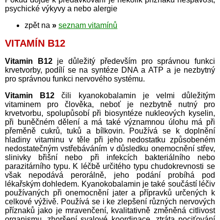
psychické výkyvy a nebo alergie
zpět na
»
seznam vitamínů
VITAMÍN B12
Vitamin B12
je důležitý především pro správnou funkci
krvetvorby, podílí se na syntéze DNA a ATP a je nezbytný
pro správnou funkci nervového systému.
Vitamin B12
čili kyanokobalamin je velmi důležitým
vitaminem pro člověka, neboť je nezbytně nutný pro
krvetvorbu, spolupůsobí při biosyntéze nukleových kyselin,
při buněčném dělení a má také významnou úlohu má při
přeměně cukrů, tuků a bílkovin. Používá se k doplnění
hladiny vitaminu v těle při jeho nedostatku způsobeném
nedostatečným vstřebáváním v důsledku onemocnění střev,
slinivky břišní nebo při infekcích bakteriálního nebo
parazitárního typu. K léčbě určitého typu chudokrevnosti se
však nepodává perorálně, jeho podání probíhá pod
lékařským dohledem. Kyanokobalamin je také součástí léčiv
používaných při onemocnění jater a přípravků určených k
celkové výživě. Používá se i ke zlepšení různých nervových
příznaků jako je mravenčení, kvalitativně změněná citlivost
organismu, zhoršení svalové koordinace, ztráta pociťování