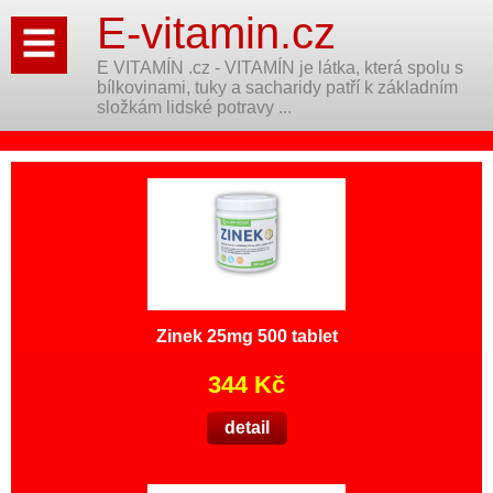
E-vitamin.cz
E VITAMÍN .cz - VITAMÍN je látka, která spolu s
bílkovinami, tuky a sacharidy patří k základním
složkám lidské potravy ...
Zinek 25mg 500 tablet
344 Kč
detail