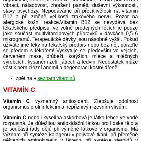
vibrací, náladovost, zhoršení paměti, duševní výkonnosti,
stavy psychózy. Nepodáváme při přecitlivělosti na vitamin
B12 a při změně velikosti zrakového nervu. Pozor na
alergické kožní reakce.Vitamin B12 se nevydává bez
lékařského předpisu, ve volně prodejných lécích je pouze
jako součást multivitaminových přípravků v dávkách 0,5 6
mikrogramů. Terapeutické dávky jsou násobně vyšší. Pokud
užíváte jiné léky na lékařský předpis nebo bez něj, poraďte
se předem s lékařem! Vyskytuje se především ve vejcích,
červeném mase, drůbeži, korýších, mléce a mléčných
výrobcích, kysaném zelí, játrech a ledvin. Nedostatek může
vést k perniciozní anemii a degeneraci kostní dřeně.
zpět na
»
seznam vitamínů
VITAMÍN C
Vitamín C
významný antioxidant. Zlepšuje odolnost
organismus proti infekcím a nepříznivým zevním vlivům.
Vitamin C
neboli kyselina askorbová je látka lehce ve vodě
rozpustná. Je důležitou antioxidační látkou pro lidské tělo a
je součástí řady dějů při výměně látkové v organismu. Má
význam při syntéze kolagenu v pojivové tkáni, při přeměně
některých aminokyselin v játrech, při syntéze steroidů v