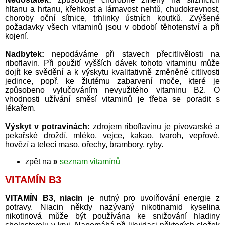
hltanu a hrtanu, křehkost a lámavost nehtů, chudokrevnost,
choroby oční sítnice, trhlinky ústních koutků. Zvýšené
požadavky všech vitaminů jsou v období těhotenství a při
kojení.
Nadbytek:
nepodáváme při stavech přecitlivělosti na
riboflavin. Při použití vyšších dávek tohoto vitaminu může
dojít ke svědění a k výskytu kvalitativně změněné citlivosti
jedince, popř. ke žlutému zabarvení moče, které je
způsobeno vylučováním nevyužitého vitaminu B2. O
vhodnosti užívání směsí vitaminů je třeba se poradit s
lékařem.
Výskyt v potravinách:
zdrojem riboflavinu je pivovarské a
pekařské droždí, mléko, vejce, kakao, tvaroh, vepřové,
hovězí a telecí maso, ořechy, brambory, ryby.
zpět na
»
seznam vitamínů
VITAMÍN B3
VITAMÍN B3, niacin
je nutný pro uvolňování energie z
potravy. Niacin někdy nazývaný nikotinamid kyselina
nikotinová může být používána ke snižování hladiny