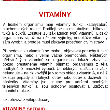
VITAMÍNY
V lidském organismu mají vitamíny funkci katalyzátorů
biochemických reakcí. Podílejí se na metabolismu bílkovin,
tuků a cukrů. Existuje 13 základních typů vitamínů. Lidský
organismus si, až na některé výjimky, nedokáže vitamíny
sám vyrobit, a proto je musí získávat prostřednictvím stravy.
Při nedostatku vitamínů se mohou objevovat poruchy funkcí
organismu, nebo i velmi vážná onemocnění. Některých
přebytečných vitamínů se organismus dokáže zbavit a
pokud přestaneme vitamín přijímat, organismus z těla
nadbytečné množství vyloučí. U některých dalších to však
nefunguje – nejrizikovější je v tomto ohledu vitamín A, u nějž
existují případy smrtelných otrav nebo otrav s doživotními
následky. Vitamíny jsou nutné pro udržení mnohých
tělesných funkcí a jsou schopny posilovat a udržovat
imunitní reakce.
text převzat z wikipedia.org
VITAMÍNY seznam