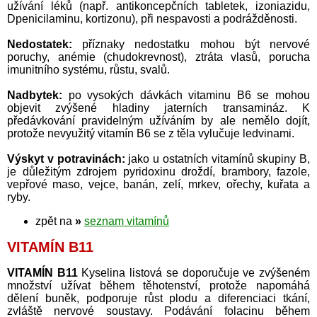
užívání léků (např. antikoncepčních tabletek, izoniazidu,
Dpenicilaminu, kortizonu), při nespavosti a podrážděnosti.
Nedostatek:
příznaky nedostatku mohou být nervové
poruchy, anémie (chudokrevnost), ztráta vlasů, porucha
imunitního systému, růstu, svalů.
Nadbytek:
po vysokých dávkách vitaminu B6 se mohou
objevit zvýšené hladiny jaterních transamináz. K
předávkování pravidelným užíváním by ale nemělo dojít,
protože nevyužitý vitamín B6 se z těla vylučuje ledvinami.
Výskyt v potravinách:
jako u ostatních vitamínů skupiny B,
je důležitým zdrojem pyridoxinu droždí, brambory, fazole,
vepřové maso, vejce, banán, zelí, mrkev, ořechy, kuřata a
ryby.
zpět na
»
seznam vitamínů
VITAMÍN B11
VITAMÍN B11
Kyselina listová se doporučuje ve zvýšeném
množství užívat během těhotenství, protože napomáhá
dělení buněk, podporuje růst plodu a diferenciaci tkání,
zvláště nervové soustavy. Podávání folacinu během