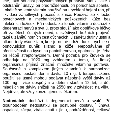
těle, jako součást polyvitaminových přípravků slouží také k
odstranění únavy, při předrážděnosti, při poruchách spánku.
Lokálně se tento vitamin používá na urychlení hojení ran, při
likvidaci zánětlivých procesů sliznice. Používá se k léčbě
povrchových a mechanických poškozeních kůže bez
infekčních ložisek. Při nedostatku tohoto vitaminu dochází k
degeneraci nervů a svalů, proto slouží jako doplňkové léčivo
při zánětech četných nervů, u svědivých kožních projevů,
také u zánětů horních cest dýchacích, u zánětu dutiny ústní a
hltanu tedy všude tam, kde je nutné udržet funkci rychle se
obnovujících buněk sliznic a kůže. Nepodáváme při
přecitlivělosti na kyselinu pantothenovou, opatrnosti je třeba
při léčbě streptomycinem. Denní potřeba pro člověka se
odhaduje na 1020 mg vzhledem k tomu, že lidský
organismus přijímá značné množství vitaminu potravou.
Současně s komplexem jiných vitaminů k harmonizaci
organismu postačí denní dávka 10 mg, k terapeutickému
použití se ústně mohou podávat násobně vyšší dávky až
100 mg i více dospělým a dětem starším 12 let, u dětí
mladších se dávky snižují na 2550 mg v závislosti na věku.
Nejdříve, ale vždy konzulujeme s lékařem.
Nedostatek:
dochází k degeneraci nervů a svalů. Při
dlouhodobém nedostatku se postupně dostavují únava,
ospalost, zácpa, ztráta chuti k jídlu, podrážděnost, celková