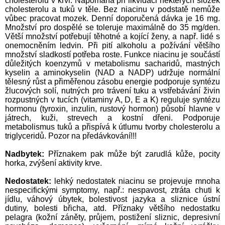
cholesterolu v krvi. Napomáhá při likvidaci některých složek
cholesterolu a tuků v těle. Bez niacinu v podstatě nemůže
vůbec pracovat mozek. Denní doporučená dávka je 16 mg.
Množství pro dospělé se toleruje maximálně do 35 mg/den.
Větší množství potřebují těhotné a kojící ženy, a např. lidé s
onemocněním ledvin. Při pití alkoholu a požívání většího
množství sladkostí potřeba roste. Funkce niacinu je součástí
důležitých koenzymů v metabolismu sacharidů, mastných
kyselin a aminokyselin (NAD a NADP) udržuje normální
tělesný růst a přiměřenou zásobu energie podporuje syntézu
žlucových solí, nutných pro trávení tuku a vstřebávání živin
rozpustných v tucích (vitaminy A, D, E a K) reguluje syntézu
hormonu (tyroxin, inzulin, rustový hormon) působí hlavne v
játrech, kuži, strevech a kostní dřeni. Podporuje
metabolismus tuků a přispívá k útlumu tvorby cholesterolu a
triglyceridů. Pozor na předávkování!!!
Nadbytek:
Příznakem pak může být zarudlá kůže, pocity
horka, zvýšení aktivity krve.
Nedostatek:
lehký nedostatek niacinu se projevuje mnoha
nespecifickými symptomy, např.: nespavost, ztráta chuti k
jídlu, váhový úbytek, bolestivost jazyka a sliznice ústní
dutiny, bolesti břicha, atd. Příznaky většího nedostatku
pelagra (kožní záněty, průjem, postižení sliznic, depresivní