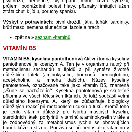
psychóza, demence), vyčerpání, mírné kožní vyrážky,
průjem, podráždění bolest hlavy, příznaky imitující úžeh
ztráta chuti k jídlu, poruchy spánku.
Výskyt v potravinách:
pivní droždí, játra, tuňák, sardinky,
krůtí maso, semena slunečnice, fazole a hrách.
zpět na
»
seznam vitamínů
VITAMÍN B5
VITAMÍN B5, kyselina pantothenová
Aktivní forma kyseliny
pantothenové je koenzym A. Ten je v organismu nutný při
metabolismu sacharidů a lipidů a při syntéze životně
důležitých látek (aminokyselin, hormonů, hemoglobinu,
acetylcholinu a mnoha dalších). Název kyseliny
pantotenové, označované také jako vitamin B5, znamená
„všude se nacházející“. Kyselina pantotenová je skutečně
přítomna ve všech tělesných tkáních. Je totiž součástí velmi
důležitého koenzymu A, který se zúčastňuje biologicky
důležitých reakcí při metabolismu cukrů a tuků. Kromě toho
je tento vitamin důležitý pro tvorbu mastných kyselin,
steroidních látek, porfyrinů, vitaminů a aminokyselin v těle a
je zodpovědný za metabolismus rychle se obnovujících
buněk kůže a sliznic. Používá se při nedostatku vitaminu v