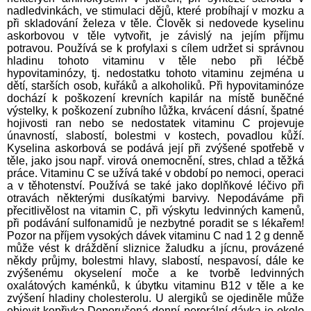
nadledvinkách, ve stimulaci dějů, které probíhají v mozku a
při skladování železa v těle. Člověk si nedovede kyselinu
askorbovou v těle vytvořit, je závislý na jejím příjmu
potravou. Používá se k profylaxi s cílem udržet si správnou
hladinu tohoto vitaminu v těle nebo při léčbě
hypovitaminózy, tj. nedostatku tohoto vitaminu zejména u
dětí, starších osob, kuřáků a alkoholiků. Při hypovitaminóze
dochází k poškození krevních kapilár na místě buněčné
výstelky, k poškození zubního lůžka, krvácení dásní, špatné
hojivosti ran nebo se nedostatek vitaminu C projevuje
únavností, slabostí, bolestmi v kostech, povadlou kůží.
Kyselina askorbová se podává její při zvýšené spotřebě v
těle, jako jsou např. virová onemocnění, stres, chlad a těžká
práce. Vitaminu C se užívá také v období po nemoci, operaci
a v těhotenství. Používá se také jako doplňkové léčivo při
otravách některými dusíkatými barvivy. Nepodáváme při
přecitlivělost na vitamin C, při výskytu ledvinných kamenů,
při podávání sulfonamidů je nezbytné poradit se s lékařem!
Pozor na příjem vysokých dávek vitaminu C nad 1 2 g denně
může vést k dráždění sliznice žaludku a jícnu, provázené
někdy průjmy, bolestmi hlavy, slabostí, nespavosí, dále ke
zvýšenému okyselení moče a ke tvorbě ledvinných
oxalátových kaménků, k úbytku vitaminu B12 v těle a ke
zvýšení hladiny cholesterolu. U alergiků se ojediněle může
objevit kopřivka.Doporučená denní perorální dávka je okolo