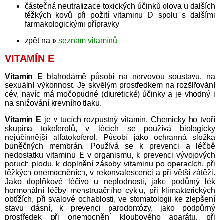
částečná neutralizace toxických účinků olova u dalších
těžkých kovů při požití vitaminu D spolu s dalšími
farmakologickými přípravky
zpět na
»
seznam vitamínů
VITAMÍN E
Vitamín E
blahodárně působí na nervovou soustavu, na
sexuální výkonnost. Je skvělým prostředkem na rozšiřování
cév, navíc má močopudné (diuretické) účinky a je vhodný i
na snižování krevního tlaku.
Vitamin E
je v tucích rozpustný vitamin. Chemicky ho tvoří
skupina tokoferolů, v lécích se používá biologicky
nejúčinnější alfatokoferol. Působí jako ochranná složka
buněčných membrán. Používá se k prevenci a léčbě
nedostatku vitaminu E v organismu, k prevenci vývojových
poruch plodu, k doplnění zásoby vitaminu po operacích, při
těžkých onemocněních, v rekonvalescenci a při větší zátěži.
Jako doplňkové léčivo u neplodnosti, jako podůrný lék
hormonální léčby menstruačního cyklu, při klimakterických
obtížích, při svalové ochablosti, ve stomatologii ke zlepšení
stavu dásní, k prevenci parodontózy, jako podpůrný
prostředek při onemocnění kloubového aparátu, při