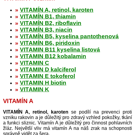
»
VITAMÍN A, retinol, karoten
»
VITAMÍN B1, thiamin
»
VITAMÍN B2, riboflavin
»
VITAMÍN B3, niacin
»
VITAMÍN B5, kyselina pantothenová
»
VITAMÍN B6, piridoxin
»
VITAMIN B11 kyselina listová
»
VITAMIN B12 kobalamin
»
VITAMIN C
»
VITAMIN D kalciferol
»
VITAMIN E tokoferol
»
VITAMIN H biotin
»
VITAMIN K
VITAMÍN A
VITAMÍN A, retinol, karoten
se podílí na prevenci proti
vzniku rakovin a je důležitý pro zdravý vzhled pokožky, tkání
a funkci sliznic. Vitamín A je důležitý pro činnost pohlavních
žláz. Největší vliv má vitamín A na náš zrak na schopnosti
správně vidět za šera.