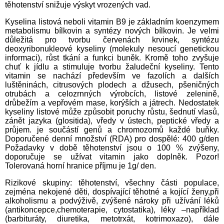
těhotenství snižuje výskyt vrozených vad.
Kyselina listová neboli vitamin B9 je základním koenzymem
metabolismu bílkovin a syntézy nových bílkovin. Je velmi
důležitá pro tvorbu červenách krvinek, syntézu
deoxyribonukleové kyseliny (molekuly nesoucí genetickou
informaci), růst tkání a funkci buněk. Kromě toho zvyšuje
chuť k jídlu a stimuluje tvorbu žaludeční kyseliny. Tento
vitamin se nachází především ve fazolích a dalších
luštěninách, citrusových plodech a džusech, pšeničných
otrubách a celozrnných výrobcích, listové zelenině,
drůbežím a vepřovém mase, korýších a játrech. Nedostatek
kyseliny listové může způsobit poruchy růstu, šednutí vlasů,
zánět jazyka (glositida), vředy v ústech, peptické vředy a
průjem. je součástí genů a chromozomů každé buňky.
Doporučené denní množství (RDA) pro dospělé: 400 g/den
Požadavky v době těhotenství jsou o 100 % zvýšeny,
doporučuje se užívat vitamin jako doplněk. Pozor!
Tolerovaná horní hranice příjmu je 1g/ den.
Rizikové skupiny: těhotenství, všechny části populace,
zejména nekojené děti, dospívající těhotné a kojící ženy,při
alkoholismu a podvýživě, zvýšené nároky při užívání léků
(antikoncepce,chemoterapie, cytostatika), léky –například
(barbituráty, diuretika, metotrxát, kotrimoxazo), dále