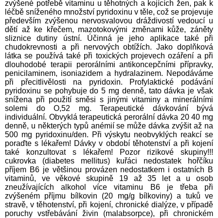
zvýšené potřebě vitaminu u těhotných a kojících žen, pak k
léčbě sníženého množství pyridoxinu v těle, což se projevuje
především zvýšenou nervosvalovou dráždivostí vedoucí u
dětí až ke křečem, mazotokovými změnami kůže, záněty
sliznice dutiny ústní. Účinná je jeho aplikace také při
chudokrevnosti a při nervových obtížích. Jako doplňková
látka se používá také při toxických projevech ozáření a při
dlouhodobé terapii perorálními antikoncepčními přípravky,
penicilaminem, isoniazidem a hydralazinem. Nepodáváme
při přecitlivělosti na pyridoxin. Profylaktické podávání
pyridoxinu se pohybuje do 5 mg denně, tato dávka je však
snížena při použití směsi s jinými vitaminy a minerálními
solemi do O,52 mg. Terapeutické dávkování bývá
individuální. Obvyklá terapeutická perorální dávka 20 40 mg
denně, u některých typů anémií se může dávka zvýšit až na
500 mg pyridoxinu/den. Při výskytu neobvyklých reakcí se
poraďte s lékařem! Dávky v období těhotenství a při kojení
také konzultovat s lékařem! Pozor rizikové skupiny!!!
cukrovka (diabetes mellitus) kuřáci nedostatek hořčíku
příjem B6 je většinou provázen nedostatkem i ostatních B
vitaminů, ve věkové skupině 19 až 35 let a u osob
zneužívajících alkohol více vitaminu B6 je třeba při
zvýšeném příjmu bílkovin (20 mg/g bílkoviny) a tuků ve
stravě, v těhotenství, při kojení, chronické dialýze, v případě
poruchy vstřebávání živin (malabsorpce), při chronickém