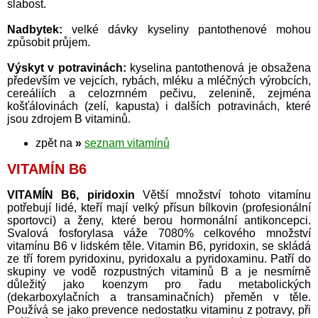
slabost.
Nadbytek:
velké dávky kyseliny pantothenové mohou
způsobit průjem.
Výskyt v potravinách:
kyselina pantothenová je obsažena
především ve vejcích, rybách, mléku a mléčných výrobcích,
cereáliích a celozrnném pečivu, zelenině, zejména
košťálovinách (zelí, kapusta) i dalších potravinách, které
jsou zdrojem B vitaminů.
zpět na
»
seznam vitamínů
VITAMÍN B6
VITAMÍN B6, piridoxin
Větší množství tohoto vitamínu
potřebují lidé, kteří mají velký přísun bílkovin (profesionální
sportovci) a ženy, které berou hormonální antikoncepci.
Svalová fosforylasa váže 7080% celkového množství
vitamínu B6 v lidském těle. Vitamin B6, pyridoxin, se skládá
ze tří forem pyridoxinu, pyridoxalu a pyridoxaminu. Patří do
skupiny ve vodě rozpustných vitaminů B a je nesmírně
důležitý jako koenzym pro řadu metabolických
(dekarboxylačních a transaminačních) přeměn v těle.
Používá se jako prevence nedostatku vitaminu z potravy, při